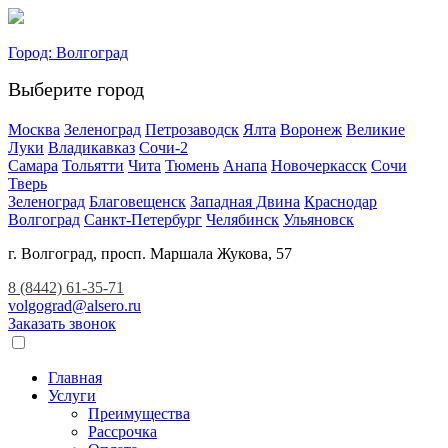
Город:
Волгоград
Выберите город
Москва
Зеленоград
Петрозаводск
Ялта
Воронеж
Великие
Луки
Владикавказ
Сочи-2
Самара
Тольятти
Чита
Тюмень
Анапа
Новочеркасск
Сочи
Тверь
Зеленоград
Благовещенск
Западная Двина
Краснодар
Волгоград
Санкт-Петербург
Челябинск
Ульяновск
г. Волгоград, просп. Маршала Жукова, 57
8 (8442) 61-35-71
volgograd@alsero.ru
Заказать звонок
Главная
Услуги
Преимущества
Рассрочка