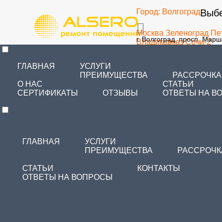
Город:
Волгоград
Выбе
Москва
Зеленоград
Пе
г. Волгоград, просп. Мар
Владикавказ
Сочи-2
57
Самара
Тольятти
Чита
Зеленоград
Благовеще
ГЛАВНАЯ
УСЛУГИ
Санкт-Петербург
Челя
ПРЕИМУЩЕСТВА
РАССРОЧКА
О НАС
СТАТЬИ
СЕРТИФИКАТЫ
ОТЗЫВЫ
ОТВЕТЫ НА В
ГЛАВНАЯ
УСЛУГИ
ПРЕИМУЩЕСТВА
РАССРОЧК
СТАТЬИ
КОНТАКТЫ
ОТВЕТЫ НА ВОПРОСЫ