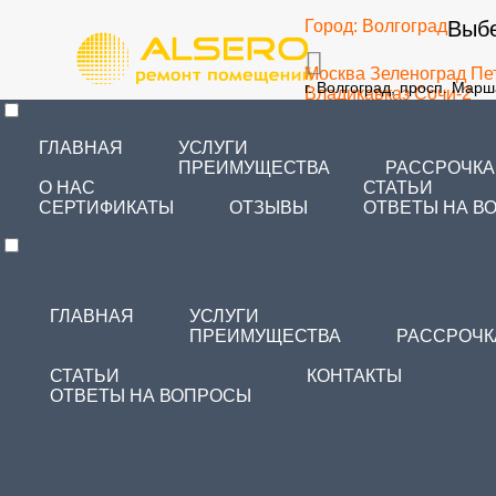
Город:
Волгоград
Выбе
Москва
Зеленоград
Пе
г. Волгоград, просп. Мар
Владикавказ
Сочи-2
57
Самара
Тольятти
Чита
Зеленоград
Благовеще
ГЛАВНАЯ
УСЛУГИ
Санкт-Петербург
Челя
ПРЕИМУЩЕСТВА
РАССРОЧКА
О НАС
СТАТЬИ
СЕРТИФИКАТЫ
ОТЗЫВЫ
ОТВЕТЫ НА В
ГЛАВНАЯ
УСЛУГИ
ПРЕИМУЩЕСТВА
РАССРОЧК
СТАТЬИ
КОНТАКТЫ
ОТВЕТЫ НА ВОПРОСЫ