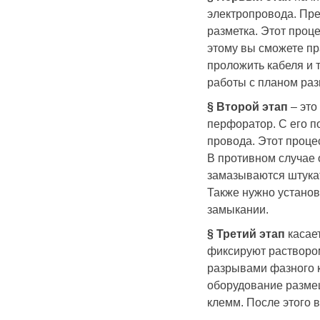
электропровода. Пре
разметка. Этот проц
этому вы сможете пр
проложить кабеля и 
работы с планом раз
§ Второй этап
– это
перфоратор. С его п
провода. Этот проце
В противном случае 
замазываются штука
Также нужно установ
замыкании.
§ Третий этап
касает
фиксируют раствором
разрывами фазного к
оборудование разме
клемм. После этого 