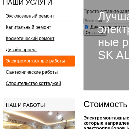
НАШИ УСЛУГИ
Просто оставьте зая
Лучша
Эксклюзивный ремонт
элек
Даю согласие на 
Капитальный ремонт
Отправить
ные р
Косметический ремонт
Дизайн проект
SK A
Электромонтажные работы
Сантехнические работы
Строительство коттеджей
Стоимость 
НАШИ РАБОТЫ
Электромонтажные 
которые направле
электроприборов. И