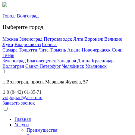
Город:
Волгоград
Выберите город
Москва
Зеленоград
Петрозаводск
Ялта
Воронеж
Великие
Луки
Владикавказ
Сочи-2
Самара
Тольятти
Чита
Тюмень
Анапа
Новочеркасск
Сочи
Тверь
Зеленоград
Благовещенск
Западная Двина
Краснодар
Волгоград
Санкт-Петербург
Челябинск
Ульяновск
г. Волгоград, просп. Маршала Жукова, 57
8 (8442) 61-35-71
volgograd@alsero.ru
Заказать звонок
Главная
Услуги
Преимущества